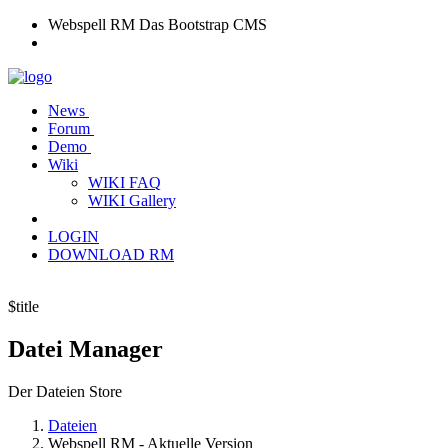
Webspell RM
Das Bootstrap CMS
News
Forum
Demo
Wiki
WIKI FAQ
WIKI Gallery
LOGIN
DOWNLOAD RM
$title
Datei
Manager
Der Dateien Store
Dateien
Webspell RM - Aktuelle Version