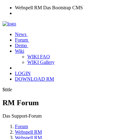
Webspell RM
Das Bootstrap CMS
News
Forum
Demo
Wiki
WIKI FAQ
WIKI Gallery
LOGIN
DOWNLOAD RM
$title
RM
Forum
Das Support-Forum
Forum
Webspell RM
Webspell RM