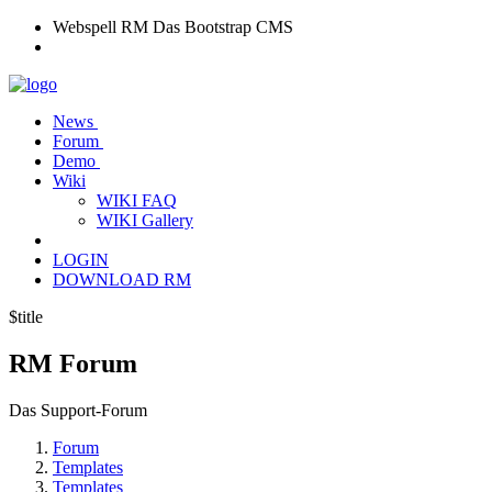
Webspell RM
Das Bootstrap CMS
News
Forum
Demo
Wiki
WIKI FAQ
WIKI Gallery
LOGIN
DOWNLOAD RM
$title
RM
Forum
Das Support-Forum
Forum
Templates
Templates