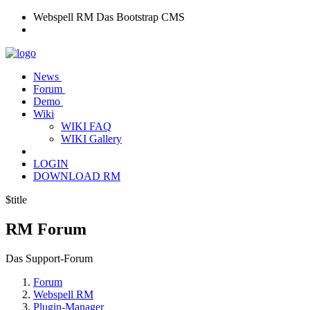
Webspell RM
Das Bootstrap CMS
News
Forum
Demo
Wiki
WIKI FAQ
WIKI Gallery
LOGIN
DOWNLOAD RM
$title
RM
Forum
Das Support-Forum
Forum
Webspell RM
Plugin-Manager