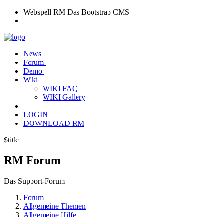
Webspell RM
Das Bootstrap CMS
News
Forum
Demo
Wiki
WIKI FAQ
WIKI Gallery
LOGIN
DOWNLOAD RM
$title
RM
Forum
Das Support-Forum
Forum
Allgemeine Themen
Allgemeine Hilfe