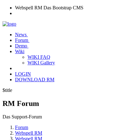
Webspell RM
Das Bootstrap CMS
News
Forum
Demo
Wiki
WIKI FAQ
WIKI Gallery
LOGIN
DOWNLOAD RM
$title
RM
Forum
Das Support-Forum
Forum
Webspell RM
Webspell RM