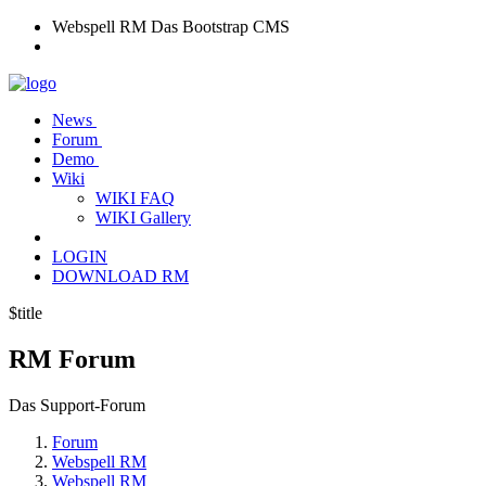
Webspell RM
Das Bootstrap CMS
News
Forum
Demo
Wiki
WIKI FAQ
WIKI Gallery
LOGIN
DOWNLOAD RM
$title
RM
Forum
Das Support-Forum
Forum
Webspell RM
Webspell RM