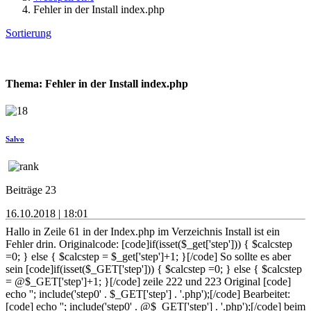
Fehler in der Install index.php
Sortierung
Thema: Fehler in der Install index.php
Salvo
Beiträge 23
16.10.2018 | 18:01
Hallo in Zeile 61 in der Index.php im Verzeichnis Install ist ein
Fehler drin. Originalcode: [code]if(isset($_get['step'])) { $calcstep
=0; } else { $calcstep = $_get['step']+1; }[/code] So sollte es aber
sein [code]if(isset($_GET['step'])) { $calcstep =0; } else { $calcstep
= @$_GET['step']+1; }[/code] zeile 222 und 223 Original [code]
echo ''; include('step0' . $_GET['step'] . '.php');[/code] Bearbeitet:
[code] echo ''; include('step0' . @$_GET['step'] . '.php');[/code] beim