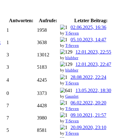
Antworten:
Aufrufe:
Letzter Beitrag:
02.06.2025, 16:36
1
1958
by
T-Seven
05.10.2023, 14:47
z
1
3638
by
T-Seven
12.01.2023, 22:55
3
13012
by
blubber
12.01.2023, 22:47
3
5183
by
blubber
28.08.2022, 22:24
4
4245
by
T-Seven
13.05.2022, 18:30
0
3373
by
Gaunlet
06.02.2022, 20:20
7
4428
by
T-Seven
09.10.2021, 21:57
7
3980
by
T-Seven
20.09.2020, 23:10
5
8581
by
T-Seven