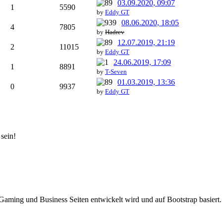
03.09.2020, 09:07
1
5590
by
Eddy GT
08.06.2020, 18:05
4
7805
by
Hadrev
12.07.2019, 21:19
2
11015
by
Eddy GT
24.06.2019, 17:09
1
8891
by
T-Seven
01.03.2019, 13:36
0
9937
by
Eddy GT
sein!
Gaming und Business Seiten entwickelt wird und auf Bootstrap basiert.