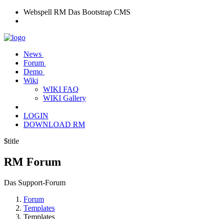
Webspell RM
Das Bootstrap CMS
News
Forum
Demo
Wiki
WIKI FAQ
WIKI Gallery
LOGIN
DOWNLOAD RM
$title
RM
Forum
Das Support-Forum
Forum
Templates
Templates