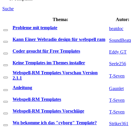
Suche
Thema:
Autor:
Probleme mit template
beatdoc
Kann Einer Webradio design für webspell ram
SoundBeat
Coder gesucht für Free Templates
Eddy GT
Keine Templates im Themes installer
Seele256
Webspell-RM Templates Vorschau Version
T-Seven
2.1.1
Anleitung
Gaunlet
Webspell-RM Templates
T-Seven
Webspell-RM Templates Vorschläge
T-Seven
Wo bekomme ich das "cyborg" Template?
Striker361