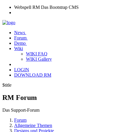
Webspell RM
Das Bootstrap CMS
News
Forum
Demo
Wiki
WIKI FAQ
WIKI Gallery
LOGIN
DOWNLOAD RM
$title
RM
Forum
Das Support-Forum
Forum
Allgemeine Themen
Designs und Projekte