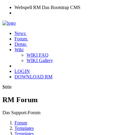
Webspell RM
Das Bootstrap CMS
News
Forum
Demo
Wiki
WIKI FAQ
WIKI Gallery
LOGIN
DOWNLOAD RM
$title
RM
Forum
Das Support-Forum
Forum
Templates
Templates