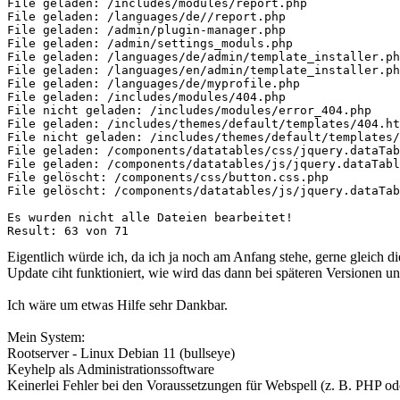
File geladen: /includes/modules/report.php

File geladen: /languages/de//report.php

File geladen: /admin/plugin-manager.php

File geladen: /admin/settings_moduls.php

File geladen: /languages/de/admin/template_installer.ph
File geladen: /languages/en/admin/template_installer.ph
File geladen: /languages/de/myprofile.php

File geladen: /includes/modules/404.php

File nicht geladen: /includes/modules/error_404.php

File geladen: /includes/themes/default/templates/404.ht
File nicht geladen: /includes/themes/default/templates/
File geladen: /components/datatables/css/jquery.dataTab
File geladen: /components/datatables/js/jquery.dataTabl
File gelöscht: /components/css/button.css.php

File gelöscht: /components/datatables/js/jquery.dataTab
Es wurden nicht alle Dateien bearbeitet!

Result: 63 von 71
Eigentlich würde ich, da ich ja noch am Anfang stehe, gerne gleich 
Update ciht funktioniert, wie wird das dann bei späteren Versionen und
Ich wäre um etwas Hilfe sehr Dankbar.
Mein System:
Rootserver - Linux Debian 11 (bullseye)
Keyhelp als Administrationssoftware
Keinerlei Fehler bei den Voraussetzungen für Webspell (z. B. PHP o