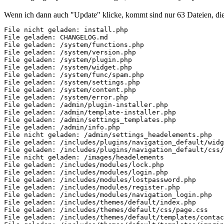
Wenn ich dann auch "Update" klicke, kommt sind nur 63 Dateien, di
File nicht geladen: install.php

File geladen: CHANGELOG.md

File geladen: /system/functions.php

File geladen: /system/version.php

File geladen: /system/plugin.php

File geladen: /system/widget.php

File geladen: /system/func/spam.php

File geladen: /system/settings.php

File geladen: /system/content.php

File geladen: /system/error.php

File geladen: /admin/plugin-installer.php

File geladen: /admin/template-installer.php

File geladen: /admin/settings_templates.php

File geladen: /admin/info.php

File nicht geladen: /admin/settings_headelements.php

File geladen: /includes/plugins/navigation_default/widg
File geladen: /includes/plugins/navigation_default/css/
File nicht geladen: /images/headelements

File geladen: /includes/modules/lock.php

File geladen: /includes/modules/login.php

File geladen: /includes/modules/lostpassword.php

File geladen: /includes/modules/register.php

File geladen: /includes/modules/navigation_login.php

File geladen: /includes/themes/default/index.php

File geladen: /includes/themes/default/css/page.css

File geladen: /includes/themes/default/templates/contac