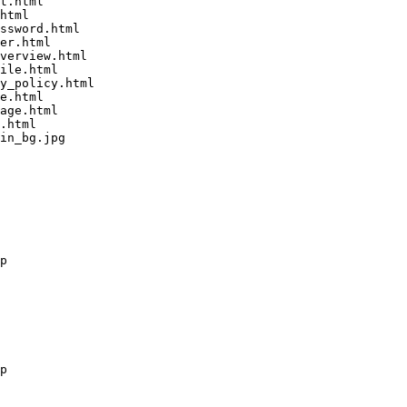
t.html

html

ssword.html

er.html

verview.html

ile.html

y_policy.html

e.html

age.html

.html

in_bg.jpg

p

p
