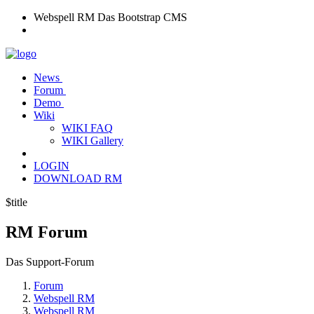
Webspell RM
Das Bootstrap CMS
News
Forum
Demo
Wiki
WIKI FAQ
WIKI Gallery
LOGIN
DOWNLOAD RM
$title
RM
Forum
Das Support-Forum
Forum
Webspell RM
Webspell RM