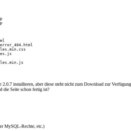
p

p

ml

error_404.html

les.min.css

es.js

les.min.js

die 2.0.7 installieren, aber diese steht nicht zum Download zur Verfüg
 die Seite schon fertig ist?
der MySQL-Rechte, etc.)