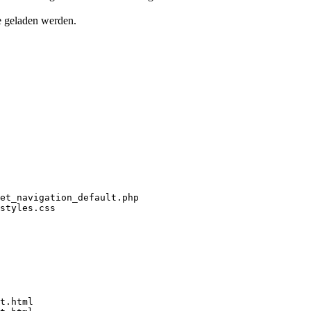
e geladen werden.
et_navigation_default.php

styles.css

t.html
