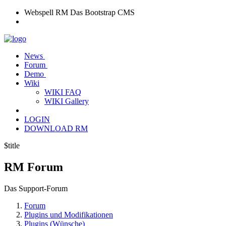
Webspell RM
Das Bootstrap CMS
News
Forum
Demo
Wiki
WIKI FAQ
WIKI Gallery
LOGIN
DOWNLOAD RM
$title
RM
Forum
Das Support-Forum
Forum
Plugins und Modifikationen
Plugins (Wünsche)