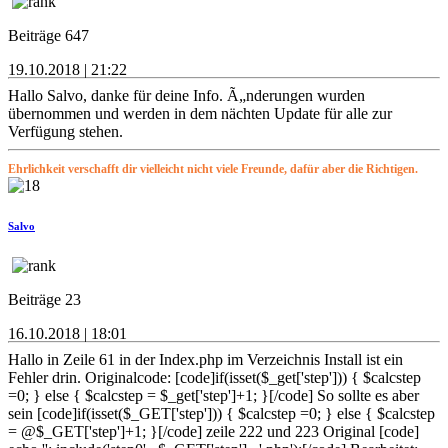
Beiträge 647
19.10.2018 | 21:22
Hallo Salvo, danke für deine Info. Ã„nderungen wurden
übernommen und werden in dem nächten Update für alle zur
Verfügung stehen.
Ehrlichkeit verschafft dir vielleicht nicht viele Freunde, dafür aber die Richtigen.
Salvo
Beiträge 23
16.10.2018 | 18:01
Hallo in Zeile 61 in der Index.php im Verzeichnis Install ist ein
Fehler drin. Originalcode: [code]if(isset($_get['step'])) { $calcstep
=0; } else { $calcstep = $_get['step']+1; }[/code] So sollte es aber
sein [code]if(isset($_GET['step'])) { $calcstep =0; } else { $calcstep
= @$_GET['step']+1; }[/code] zeile 222 und 223 Original [code]