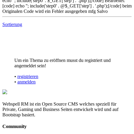
echo ''; include('step0' . $_GET['step'] . '.php');[/code] Bearbeitet:
[code] echo ''; include('step0' . @$_GET['step'] . '.php');[/code] beim
Originalen Code wird ein Fehler ausgegeben mfg Salvo
Sortierung
Um ein Thema zu eröffnen musst du registriert und
angemeldet sein!
•
registrieren
•
anmelden
Webspell RM ist ein Open Source CMS welches speziell für
Private, Gaming und Business Seiten entwickelt wird und auf
Bootstrap basiert.
Community