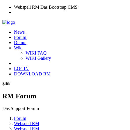
Webspell RM
Das Bootstrap CMS
News
Forum
Demo
Wiki
WIKI FAQ
WIKI Gallery
LOGIN
DOWNLOAD RM
$title
RM
Forum
Das Support-Forum
Forum
Webspell RM
Webspell RM