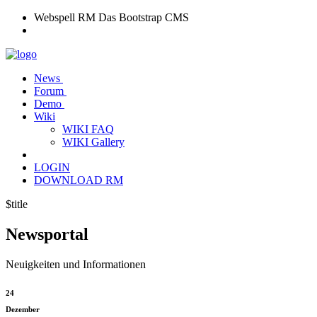
Webspell RM
Das Bootstrap CMS
News
Forum
Demo
Wiki
WIKI FAQ
WIKI Gallery
LOGIN
DOWNLOAD RM
$title
News
portal
Neuigkeiten und Informationen
24
Dezember